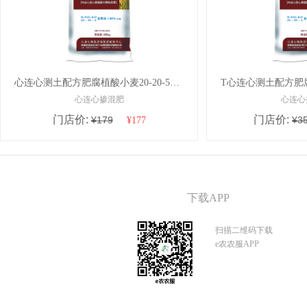
心连心测土配方肥腐植酸小麦20-20-5+50KG
心连心掺混肥
心连心
门店价:
门店价:
¥179
¥3
¥177
下载APP
扫描二维码下载
e农农服APP