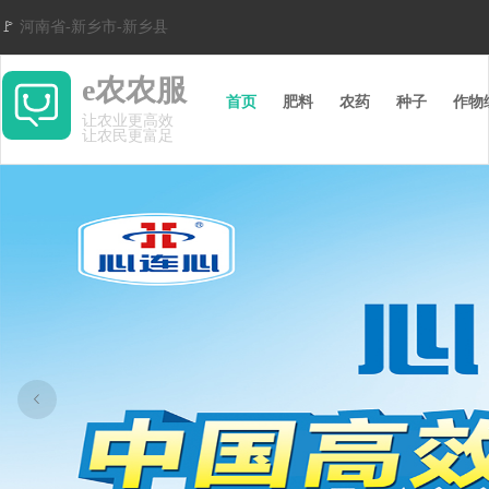
🚩
河南省-
新乡市-
新乡县
e农农服
首页
肥料
农药
种子
作物
让农业更高效
让农民更富足